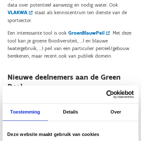
data over potentieel aanwezig en nodig water. Ook
VLAKWA
staat als kenniscentrum ten dienste van de
sportsector.
Een interessante tool is ook
GroenBlauwPeil
. Met deze
tool kan je groene (biodiversiteit, …) en blauwe
(watergebruik, …) peil van een particulier perceel/gebouw
berekenen, maar recent ook van publiek domein.
Nieuwe deelnemers aan de Green
Deal
Paardensport Vlaanderen en de Vlaamse Hockey Liga zijn
nieuwe deelnemende sportfederaties aan de Green Deal.
Toestemming
Details
Over
O.a. Tennis & Paddel Vlaanderen was reeds betrokken
naast een 30-tal andere gemeenten en steden,
sectororganisaties en bedrijven.
Deze website maakt gebruik van cookies