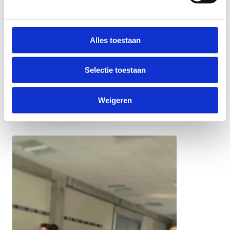
Blog met voorbeelden, mogelijke subsidies, …
Inspiratie Green Deal Sportdomeinen
(notion.site)
Alles toestaan
Selectie toestaan
Lees meer over
de Green Deal
Sportdomeinen
Weigeren