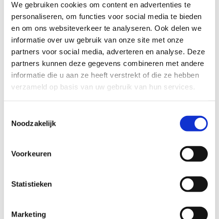
We gebruiken cookies om content en advertenties te
personaliseren, om functies voor social media te bieden
en om ons websiteverkeer te analyseren. Ook delen we
Interessante initiatieven in de
informatie over uw gebruik van onze site met onze
Green Deal
partners voor social media, adverteren en analyse. Deze
partners kunnen deze gegevens combineren met andere
Netwerk Lokaal Sportbeleid lanceerde recent
informatie die u aan ze heeft verstrekt of die ze hebben
een podcast over de Green Deal Sportdomeinen
verzameld op basis van uw gebruik van hun services.
.
Paul Van Breda van IRRI SPEC publiceerde een
Toestemmingsselectie
praktijkboek rond waterirrigatie ook voor
Noodzakelijk
sportvelden
Proefcentrum Sierteel (PCS) start een proef- en
Voorkeuren
meetproject rond bodeminsecten (emelten,
engerlingen, …) op sportvelden. Hier zullen de
komende jaren proefvelden onderzocht worden.
Statistieken
In de maand juni start een nieuwe trail of traject
met pilootprojecten die een 4-tal keer uitwisselen en
leren van elkaar.
Marketing