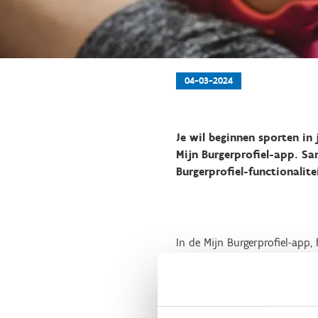
04-03-2024
Je wil beginnen sporten in 
Mijn Burgerprofiel-app. Sa
Burgerprofiel-functionalite
In de Mijn Burgerprofiel-app
op basis van een sporttak zo
en andere detailgegevens van 
manier naar het sportaanbod 
onze achterliggende databan