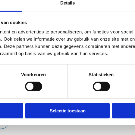
Details
 terecht in Mijn Burgerprofiel, bijvoorbeeld om vergunningen of at
deren of je Mijn Bibliotheek-profiel te raadplegen of dossiers op
 van cookies
nctionaliteiten toegevoegd. De toevoeging van ‘Sport in uw buurt
rofiel als dé essentiële schakel in de digitale dienstverlening van
ent en advertenties te personaliseren, om functies voor social
. Ook delen we informatie over uw gebruik van onze site met on
 Mijn Burgerprofiel app: een Vlaamse versie en die van je stad of 
e. Deze partners kunnen deze gegevens combineren met andere i
erzameld op basis van uw gebruik van hun services.
pp Store
 Play
Voorkeuren
Statistieken
Selectie toestaan