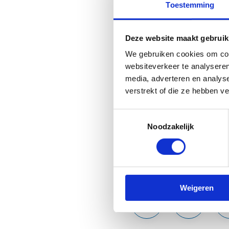
Toestemming
Je kan al voor heel wat zaken
informatie zoals Uit in Vlaan
Deze website maakt gebruik
er nog voortdurend nieuwe fu
ontwikkeling van Mijn Burgerp
We gebruiken cookies om cont
websiteverkeer te analyseren
Er zijn twee varianten van de
media, adverteren en analys
verstrekt of die ze hebben v
Download de app(s) in de A
Ontdek de app(s) op Google
Toestemmingsselectie
Noodzakelijk
Deel deze pagina:
Weigeren