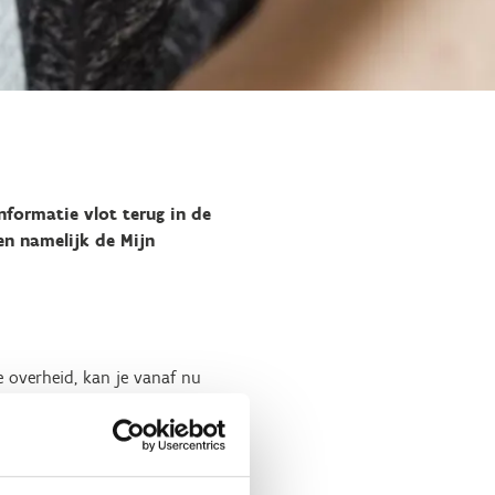
nformatie vlot terug in de
en namelijk de Mijn
e overheid, kan je vanaf nu
n meteen ook contact-, route-
rvoor dat we je op een extra
ven via het platform, zodat