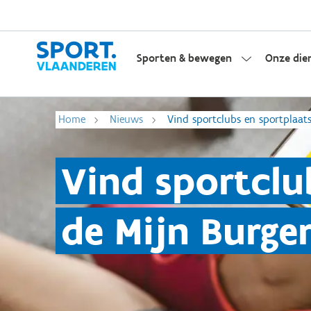
Sporten & bewegen
Onze die
Home
Nieuws
Vind sportclubs en sportplaats
Vind sportclu
de Mijn Burge