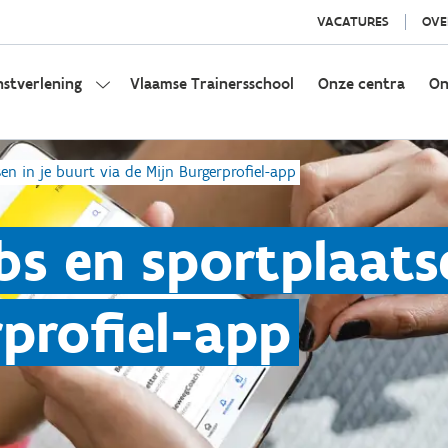
VACATURES
OVE
nstverlening
Vlaamse Trainersschool
Onze centra
On
en in je buurt via de Mijn Burgerprofiel-app
bs en sportplaatse
rprofiel-app