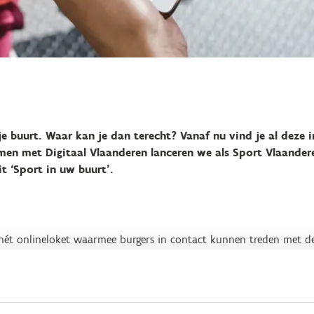
je buurt. Waar kan je dan terecht? Vanaf nu vind je al deze i
men met Digitaal Vlaanderen lanceren we als Sport Vlaander
it ‘Sport in uw buurt’.
, hét onlineloket waarmee burgers in contact kunnen treden met d
eken naar sportclubs en sportplaatsen in je buurt. Je vindt er da
de geselecteerde sportclub of -plaats. Deze functionaliteit zorgt e
kunnen leiden. Vind je een foutje? Dat kan je gemakkelijk doorge
ken steeds up-to-date gehouden worden.