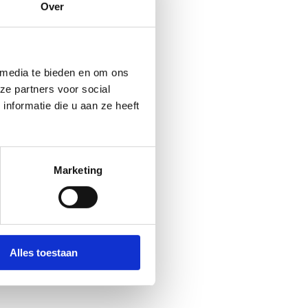
Over
testen aan te vragen, nuttige
 te volgen. Daarenboven worden
’ is een volgende stap in de
 de overheid aan de burger.
 media te bieden en om ons
ze partners voor social
gemeente.
nformatie die u aan ze heeft
Marketing
Alles toestaan