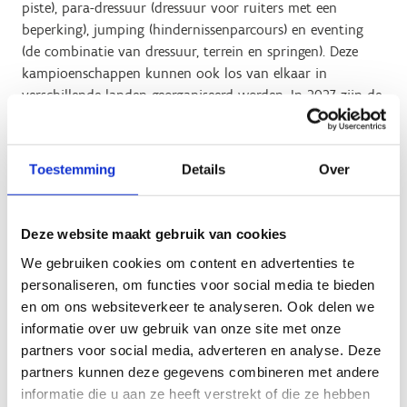
piste), para-dressuur (dressuur voor ruiters met een
beperking), jumping (hindernissenparcours) en eventing
(de combinatie van dressuur, terrein en springen). Deze
kampioenschappen kunnen ook los van elkaar in
verschillende landen georganiseerd worden. In 2027 zijn de
Europese Kampioenschappen extra belangrijk, want ze
dienen dan ook als kwalificatietoernooien voor de
Olympische Spelen van 2028 in Los Angeles.
Toestemming
Details
Over
De Vlaamse minister van Sport wil nu de Europese
Kampioenschappen voor de 4 disciplines van de
Deze website maakt gebruik van cookies
paardensport in 2027 allemaal samen laten doorgaan in
Vlaanderen. De Vlaamse Regering slaat daarvoor de
We gebruiken cookies om content en advertenties te
handen in elkaar met Golazo Sports NV, Paardensport
personaliseren, om functies voor social media te bieden
Vlaanderen en de Koninklijke Belgische
en om ons websiteverkeer te analyseren. Ook delen we
Ruitersportfederatie (KBRSF). Er is amper een betere
informatie over uw gebruik van onze site met onze
locatie denkbaar voor de Europese kampioenschappen,
partners voor social media, adverteren en analyse. Deze
want Vlamingen behoren tot de absolute top in de
partners kunnen deze gegevens combineren met andere
paardenwereld met succesvolle ruiters én zeer gegeerde
informatie die u aan ze heeft verstrekt of die ze hebben