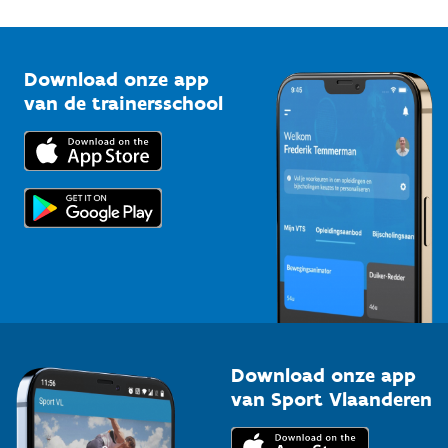
1210 Brussel
G-sport
Vlaamse Trainersschool
Sportclubs
Kennisplatform
Download onze app
Bedrijven
van de trainersschool
Downloads
Trainers en begeleiders
Voor de pers
Scholen
Topsporters
Organisatoren van sportevenementen
Download onze app
van Sport Vlaanderen