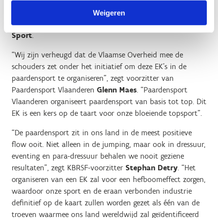
laten zien wat Vlaanderen betekent voor de paardensport.
En we willen ons nogmaals laten zien als de bruisende
Weigeren
sportnatie die we zijn”, zegt de
Vlaamse minister van
Sport
.
“Wij zijn verheugd dat de Vlaamse Overheid mee de
schouders zet onder het initiatief om deze EK’s in de
paardensport te organiseren”, zegt voorzitter van
Paardensport Vlaanderen
Glenn Maes
. “Paardensport
Vlaanderen organiseert paardensport van basis tot top. Dit
EK is een kers op de taart voor onze bloeiende topsport”.
“De paardensport zit in ons land in de meest positieve
flow ooit. Niet alleen in de jumping, maar ook in dressuur,
eventing en para-dressuur behalen we nooit geziene
resultaten”, zegt KBRSF-voorzitter
Stephan Detry
. “Het
organiseren van een EK zal voor een hefboomeffect zorgen,
waardoor onze sport en de eraan verbonden industrie
definitief op de kaart zullen worden gezet als één van de
troeven waarmee ons land wereldwijd zal geïdentificeerd