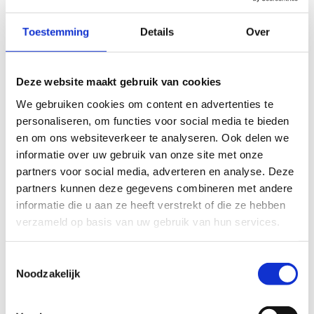
gans Vlaanderen. Het geld wordt over 21 projecten
geïnvesteerd op basis van een score die aan elke
Toestemming
Details
Over
projectaanvraag werd toegekend. Hierbij wordt onder
andere rekening gehouden met de lokale behoefte aan
nieuwe sportinfrastructuur, hoeveel mensen de nieuwe
Deze website maakt gebruik van cookies
infrastructuur kan bereiken, de toegankelijkheid en de
We gebruiken cookies om content en advertenties te
innovativiteit van het project. “Door fors te investeren in
personaliseren, om functies voor social media te bieden
moderne, bereikbare en toegankelijke sportcentra, willen
en om ons websiteverkeer te analyseren. Ook delen we
we zoveel als mogelijk Vlamingen triggeren om meer te
informatie over uw gebruik van onze site met onze
sporten en te bewegen”, aldus Vlaams Sportminister Ben
partners voor social media, adverteren en analyse. Deze
Weyts.
partners kunnen deze gegevens combineren met andere
In de gemeente Opwijk wordt bijvoorbeeld geïnvesteerd in
informatie die u aan ze heeft verstrekt of die ze hebben
een multi-sportinfrastructuurcomplex met onder andere
verzameld op basis van uw gebruik van hun services.
een indoor en outdoor Olympische indoorschietstand en
ook meerdere petanquevelden. In het Oost-Vlaamse
Toestemmingsselectie
Zottegem wordt geïnvesteerd in het Stadionproject waar
Noodzakelijk
men met verschillende partners onder andere een nieuwe
turnzaal, en de opwaardering van baseball-, rugby-, padel-