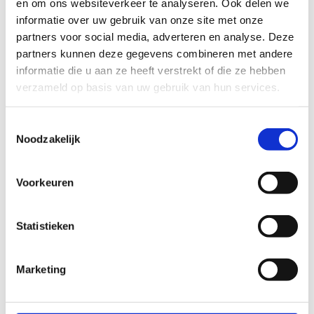
en om ons websiteverkeer te analyseren. Ook delen we
onlinebevraging konden zij vertellen wat voor hen
informatie over uw gebruik van onze site met onze
belangrijk is om van sport te genieten.
partners voor social media, adverteren en analyse. Deze
partners kunnen deze gegevens combineren met andere
Joeri Verellen
(rolstoeltennisser en bestuurder van G-sport
informatie die u aan ze heeft verstrekt of die ze hebben
Vlaanderen): “Ik hoop dat het ‘Kwaliteitslabel
verzameld op basis van uw gebruik van hun services.
toegankelijke sportinfrastructuur’ ertoe kan bijdragen dat
iedereen gelijke kansen krijgt om te participeren aan sport-
Toestemmingsselectie
en beweegactiviteiten en -events, als sporter en als
Noodzakelijk
supporter.”
Voorkeuren
Kwaliteitslabel als nieuwe
standaard
Statistieken
Als je sportinfrastructuur een bepaald niveau van
toegankelijkheid behaalt, dan bekroont Sport Vlaanderen
Marketing
je inspanningen met een kwaliteitslabel. Inter biedt je een
volledig ondersteuningspakket aan via het labeltraject.