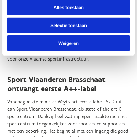
We onderscheiden drie niveaus van toegankelijkheid: A+++
Alles toestaan
staat voor excellent toegankelijke sportinfrastructuur, A++
voor uitstekend toegankelijke en A+ voor goed
toegankelijke.
Selectie toestaan
Met deze labels vervult Vlaanderen een voorbeeldrol op
Weigeren
het gebied van kwaliteitsvolle, duurzame en toegankelijke
gebouwen. Het doel is om een nieuwe standaard te zetten
voor onze Vlaamse sportinfrastructuur.
Sport Vlaanderen Brasschaat
ontvangt eerste A++-label
Vandaag reikte minister Weyts het eerste label (A++) uit
aan Sport Vlaanderen Brasschaat, als state-of-the-art-G-
sportcentrum. Dankzij heel wat ingrepen maakte men het
sportcentrum toegankelijker voor sporters en supporters
met een beperking. Het begint al met een ingang die goed