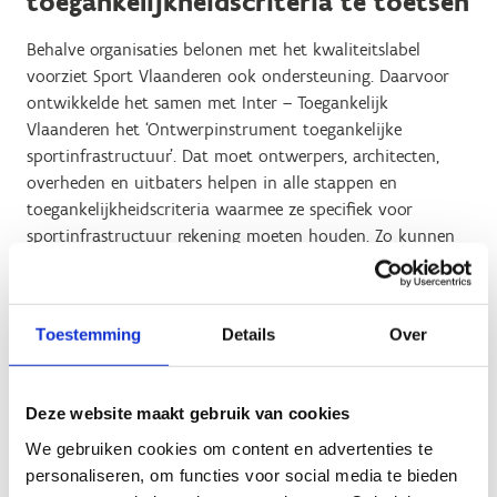
toegankelijkheidscriteria te toetsen
Behalve organisaties belonen met het kwaliteitslabel
voorziet Sport Vlaanderen ook ondersteuning. Daarvoor
ontwikkelde het samen met Inter – Toegankelijk
Vlaanderen het ‘Ontwerpinstrument toegankelijke
sportinfrastructuur’. Dat moet ontwerpers, architecten,
overheden en uitbaters helpen in alle stappen en
toegankelijkheidscriteria waarmee ze specifiek voor
sportinfrastructuur rekening moeten houden. Zo kunnen
sportinfrastructuren het kwaliteitslabel krijgen.
Een toegankelijke sportinfrastructuur speelt in op de
behoeften van iedereen en zorgt voor gebruikscomfort
Toestemming
Details
Over
voor elke sporter, supporter en werknemer van de
sportinfrastructuur. Het gaat over mensen met een
(tijdelijke) beperking, maar ook over ouders met kinderen,
Deze website maakt gebruik van cookies
ouderen of bijvoorbeeld sporters met een grote sporttas.
We gebruiken cookies om content en advertenties te
Deze sporters en supporters speelden een grote rol in de
personaliseren, om functies voor social media te bieden
opmaak van het label. Via focusdagen en een