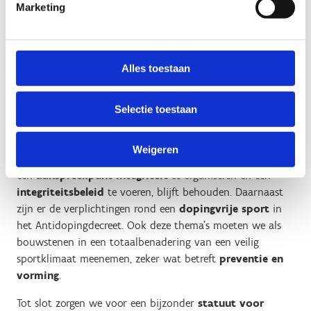
Marketing
Deze organisatie zal sportorganisaties ondersteunen in de
uitbouw van hun eigen veilig sportbeleid en sporters
sensibiliseren en informeren. Een
overkoepelend
tuchtorgaan
voor de sportsector, dat we ook structureel
Alles toestaan
erkennen en subsidiëren, kan op een onafhankelijke en
efficiënte manier disciplinaire inbreuken op vlak van
Selectie toestaan
grensoverschrijdend gedrag en doping afhandelen.
De bestaande verplichtingen voor erkende sportfederaties
Weigeren
en organisaties voor de sportieve vrijetijdsbesteding om
een
aanspreekpunt integriteit
te organiseren en een
integriteitsbeleid
te voeren, blijft behouden. Daarnaast
zijn er de verplichtingen rond een
dopingvrije sport
in
het Antidopingdecreet. Ook deze thema’s moeten we als
bouwstenen in een totaalbenadering van een veilig
sportklimaat meenemen, zeker wat betreft
preventie en
vorming
.
Tot slot zorgen we voor een bijzonder
statuut voor