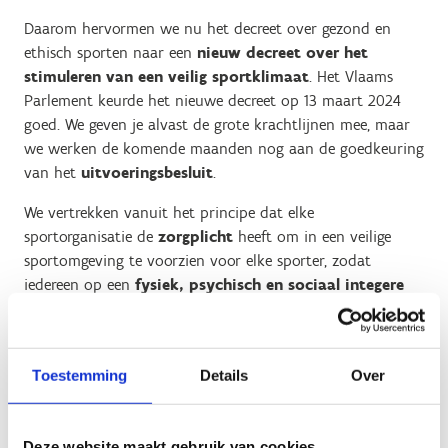
Daarom hervormen we nu het decreet over gezond en
ethisch sporten naar een
nieuw decreet over het
stimuleren van een veilig sportklimaat
. Het Vlaams
Parlement keurde het nieuwe decreet op 13 maart 2024
goed. We geven je alvast de grote krachtlijnen mee, maar
we werken de komende maanden nog aan de goedkeuring
van het
uitvoeringsbesluit
.
We vertrekken vanuit het principe dat elke
sportorganisatie de
zorgplicht
heeft om in een veilige
sportomgeving te voorzien voor elke sporter, zodat
iedereen op een
fysiek, psychisch en sociaal integere
manier
sport kan beoefenen. We gaan voor een
totaalbenadering
vanuit een centraal begrip "veilig
sporten", met voldoende aandacht voor onderliggende
Toestemming
Details
Over
thema's, en een bijzondere aandacht voor de minderjarige
sporter.
We zijn
samen verantwoordelijk
om die veilige
Deze website maakt gebruik van cookies