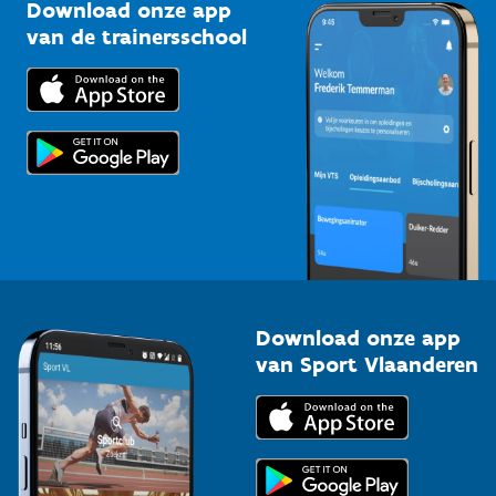
Kennisplatform
Download onze app
Bedrijven
van de trainersschool
Downloads
Trainers en begeleiders
Voor de pers
Scholen
Topsporters
Organisatoren van sportevenementen
Download onze app
van Sport Vlaanderen