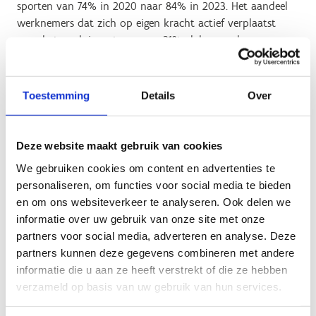
sporten van 74% in 2020 naar 84% in 2023. Het aandeel
werknemers dat zich op eigen kracht actief verplaatst
naar het werk is gestegen van 21% vlak voor de
coronacrisis naar 29% vandaag. Maar liefst 71% van de
werknemers zou graag actief en op eigen kracht naar het
werk komen – vlak voor de coronacrisis was dat 49%.
Toestemming
Details
Over
Werknemers geven aan dat ze op hun werk bij voorkeur
tijdens hun middagpauze willen sporten. Bedrijven
kunnen hierop inspelen door een sport- en beweegbeleid
Deze website maakt gebruik van cookies
uit te bouwen en te investeren in bijvoorbeeld douches en
We gebruiken cookies om content en advertenties te
kleedkamers.
personaliseren, om functies voor social media te bieden
en om ons websiteverkeer te analyseren. Ook delen we
Om al die inspanningen te stimuleren, riepen we vorig jaar
informatie over uw gebruik van onze site met onze
het label ‘Sportbedrijf’in het leven.
Vlaams minister van
partners voor social media, adverteren en analyse. Deze
Sport Ben Weyts
heeft nu het 150e label ‘Sportbedrijf’
partners kunnen deze gegevens combineren met andere
uitgereikt aan baggeraar Jan De Nul in Aalst. Het bedrijf
informatie die u aan ze heeft verstrekt of die ze hebben
ging in op de ondersteuningsmogelijkheden van Sport
verzameld op basis van uw gebruik van hun services.
Vlaanderen en bouwde een beweegbeleid uit. Zo werd er
een FIT-comité opgericht dat initiatieven neemt om