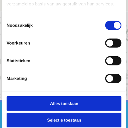
verzameld op basis van uw gebruik van hun services.
Toestemmingsselectie
Noodzakelijk
Voorkeuren
Statistieken
+
Marketing
-
Alles toestaan
#sportersbelevenmeer
Selectie toestaan