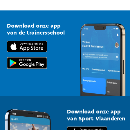
Onze nieuwsbrieven
1210 Brussel
G-sport
Vlaamse Trainersschool
Sportclubs
Kennisplatform
Download onze app
Bedrijven
van de trainersschool
Downloads
Trainers en begeleiders
Voor de pers
Scholen
Topsporters
Organisatoren van sportevenementen
Download onze app
van Sport Vlaanderen