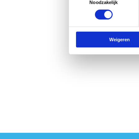
Noodzakelijk
Heb
ons
Wac
lee
Be
Weigeren