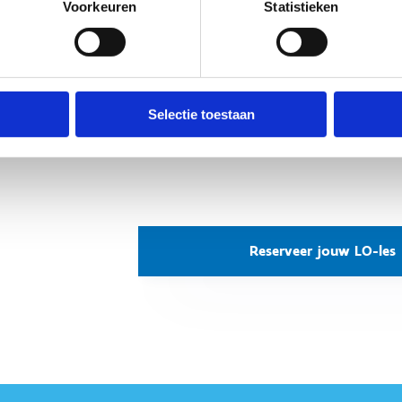
Voorkeuren
Statistieken
 je specifieke materialen nodig voor jouw les?
Laat het
 weten in je e-mail, en wij zorgen ervoor dat alles klaarstaat.
ht niet langer, maak je reservering vandaag nog en bied je
rlingen een onvergetelijke LO-ervaring!
kijk de algemene voorwaarden
Selectie toestaan
Reserveer jouw LO-les