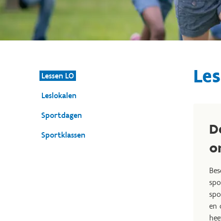
Le
Lessen LO
Leslokalen
Sportdagen
D
Sportklassen
o
Bes
spo
spo
en 
hee