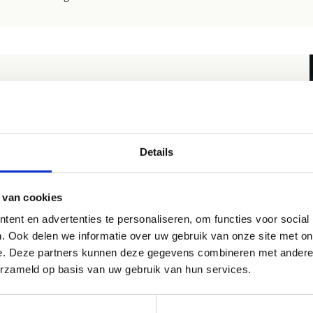
raktische informatie
erveren is eenvoudig - klik op de knop hieronder en vermeld
e e-mail:
Details
aam van de school
dres van de school
 van cookies
ontactpersoon (leerkracht)
atum en gewenste tijden voor de reservering
ent en advertenties te personaliseren, om functies voor social
eschat aantal deelnemers
. Ook delen we informatie over uw gebruik van onze site met on
ventuele extra benodigde materialen
e. Deze partners kunnen deze gegevens combineren met andere i
erzameld op basis van uw gebruik van hun services.
je nu een enkele les, een heel trimester of zelfs een heel
ooljaar wilt reserveren, wij staan voor je klaar.