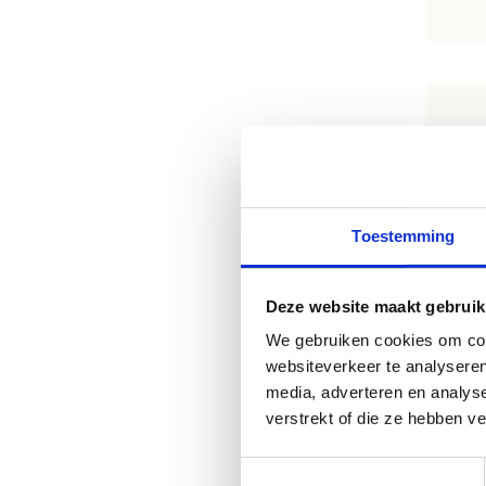
P
Res
in j
Toestemming
- N
- A
Deze website maakt gebruik
- C
- D
We gebruiken cookies om cont
- G
websiteverkeer te analyseren
- E
media, adverteren en analys
verstrekt of die ze hebben v
Of 
sch
Toestemmingsselectie