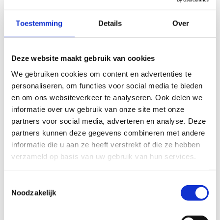
Toestemming
Details
Over
Deze website maakt gebruik van cookies
We gebruiken cookies om content en advertenties te
personaliseren, om functies voor social media te bieden
en om ons websiteverkeer te analyseren. Ook delen we
informatie over uw gebruik van onze site met onze
En hoe zit het met
partners voor social media, adverteren en analyse. Deze
begeleiding?
partners kunnen deze gegevens combineren met andere
informatie die u aan ze heeft verstrekt of die ze hebben
Voor elke groep van tien leerlingen staat er één
verzameld op basis van uw gebruik van hun services.
begeleider kosteloos klaar. Voor B.L.O.- en BuSo-
scholen geldt zelfs één gratis begeleider voor elke
Toestemmingsselectie
zes leerlingen.
Noodzakelijk