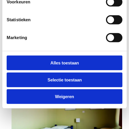
Voorkeuren
Reserveer jouw
Richtprijs en
Statistieken
sportklas bij
kortingen
ons
Marketing
Alles toestaan
Het verblijf
Selectie toestaan
Weigeren