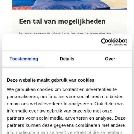
Een tal van mogelijkheden
In ons centrum vind je alles om je grenzen te
verleggen en nieuwe sporten te ontdekken.
Tijdens onze sportstages bieden we een breed
aanbod:
Toestemming
Details
Over
Outdoor sporten
zoals atletiek, voetbal
en wielrennen.
Deze website maakt gebruik van cookies
Indoor klassiekers
waaronder
zaalvoetbal, volleybal, badminton en nog
We gebruiken cookies om content en advertenties te
veel meer.
personaliseren, om functies voor social media te bieden
Nieuwe sportervaringen
met onze
en om ons websiteverkeer te analyseren. Ook delen we
Sportscube voor active gaming, HADO en
informatie over uw gebruik van onze site met onze
een klimzaal waar je letterlijk nieuwe
partners voor social media, adverteren en analyse. Deze
hoogtes bereikt.
partners kunnen deze gegevens combineren met andere
informatie die u aan ze heeft verstrekt of die ze hebben