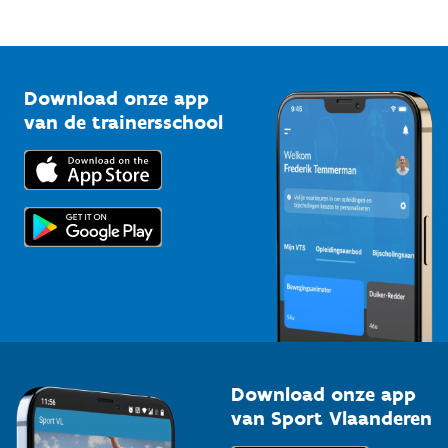
Mountainbikeroutes
Onze nieuwsbrieven
1210 Brussel
G-sport
Vlaamse Trainersschool
Sportclubs
Kennisplatform
Download onze app
Bedrijven
van de trainersschool
Downloads
Trainers en begeleiders
Voor de pers
Scholen
Topsporters
Organisatoren van sportevenementen
Download onze app
van Sport Vlaanderen