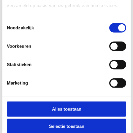
Of je nu houdt van competitie, uitdaging of
verzameld op basis van uw gebruik van hun services.
gewoon lekker bewegen: bij ons is er voor elk
wat wils.
Toestemmingsselectie
Noodzakelijk
Schrijf je vandaag nog in en beleef een
onvergetelijke sportstage!
Voorkeuren
Ontdek onze sportfaciliteiten
Statistieken
Marketing
Alles toestaan
Selectie toestaan