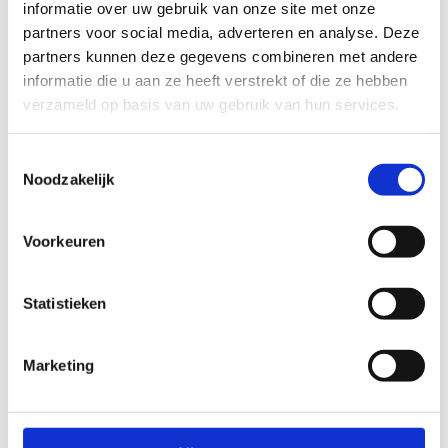
informatie over uw gebruik van onze site met onze
partners voor social media, adverteren en analyse. Deze
partners kunnen deze gegevens combineren met andere
Vraag een
informatie die u aan ze heeft verstrekt of die ze hebben
sportaccommodatie
verzameld op basis van uw gebruik van hun services.
aan
Toestemmingsselectie
Noodzakelijk
Meer weten? Neem contact met ons
Voorkeuren
op
+32 50 35 08 61
Statistieken
Stuur een bericht
Marketing