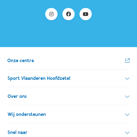
Onze centra
Sport Vlaanderen Hoofdzetel
Simon Bolivarlaan 17
Over ons
1000 Brussel
Wie zijn we, wat doen we
Wij ondersteunen
Ondernemingsnummer: BE 0248.142.826
Onze centra
Postadres
Lokale besturen
Snel naar
Onze sportkampen