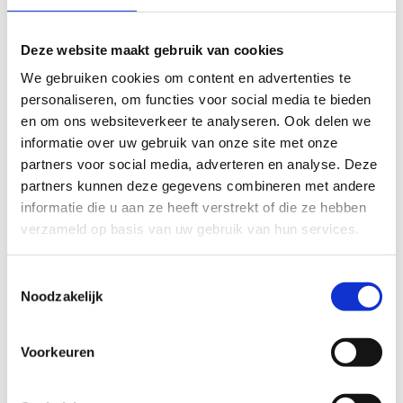
€20/uur
Deze website maakt gebruik van cookies
COCKPIT
We gebruiken cookies om content en advertenties te
personaliseren, om functies voor social media te bieden
€15/uur
en om ons websiteverkeer te analyseren. Ook delen we
VERGADERZAAL
informatie over uw gebruik van onze site met onze
partners voor social media, adverteren en analyse. Deze
€10/uur
partners kunnen deze gegevens combineren met andere
informatie die u aan ze heeft verstrekt of die ze hebben
LUNCHROOM
verzameld op basis van uw gebruik van hun services.
€10/uur
Toestemmingsselectie
FITNESS 1 BEURT
Noodzakelijk
€6
Voorkeuren
FITNESS 11 BEURTENKAART
€60