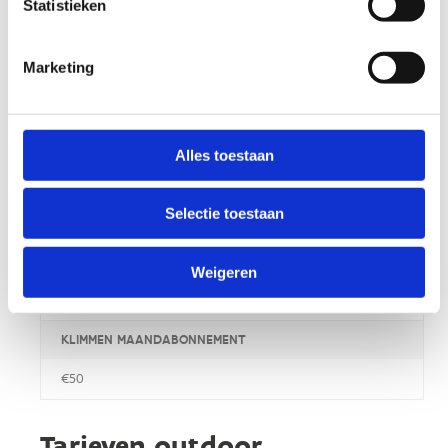
Statistieken
FITNESS MAANDABONNEMENT
€35
Marketing
GROEPSLES 1 BEURT
€8
Alles toestaan
KLIMMEN 1 BEURT
Selectie toestaan
€8.50
KLIMMEN 11 BEURTENKAART
Weigeren
€85
KLIMMEN MAANDABONNEMENT
€50
Tarieven outdoor