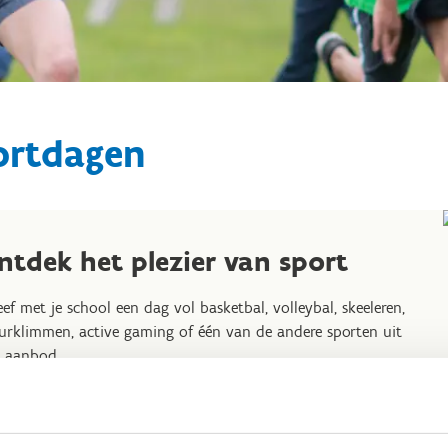
ortdagen
ntdek het plezier van sport
eef met je school een dag vol basketbal, volleybal, skeeleren,
rklimmen, active gaming of één van de andere sporten uit
 aanbod.
ag nu je sportdag aan via
het handige webformulier
of
m rechtstreeks contact met ons op.