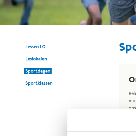
Sp
Lessen LO
Leslokalen
Sportdagen
O
Sportklassen
Bel
muu
ons
Vra
nee