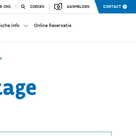
R ONS
ZOEKEN
AANMELDEN
CONTACT
ische info
Online Reservatie
e
tage