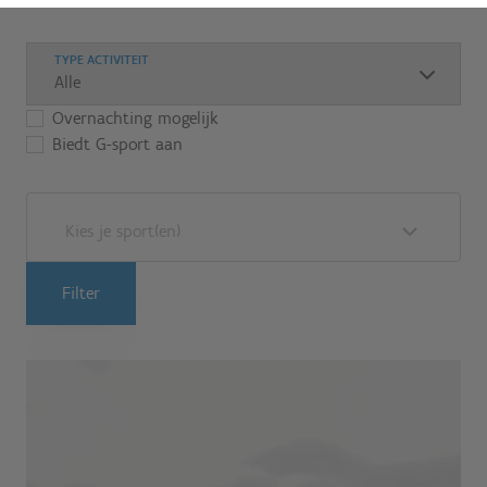
TYPE ACTIVITEIT
Overnachting mogelijk
Biedt G-sport aan
Kies je sport(en)
Filter