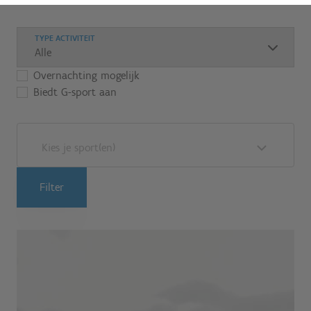
TYPE ACTIVITEIT
Overnachting mogelijk
Biedt G-sport aan
Kies je sport(en)
Filter