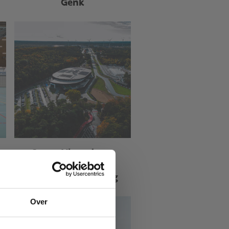
Genk
Sport Vlaanderen
Heusden-Zolder
Velodroom Limburg
Over