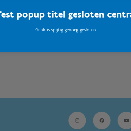
Test popup titel gesloten centr
Sport Vlaanderen
Woumen
Genk is spijtig genoeg gesloten