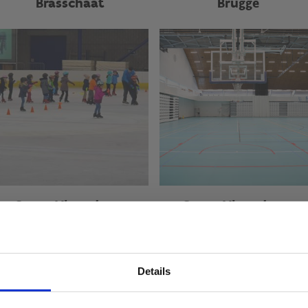
Brasschaat
Brugge
Sport Vlaanderen
Sport Vlaanderen
Hasselt
Herentals
Details