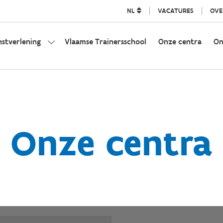
NL
VACATURES
OVE
nstverlening
Vlaamse Trainersschool
Onze centra
On
Onze centra