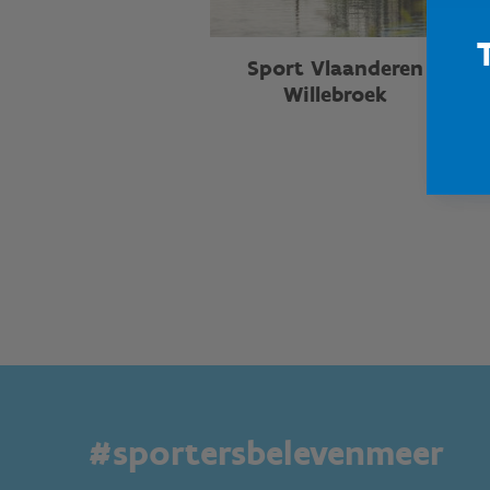
Sport Vlaanderen
Willebroek
#sportersbelevenmeer