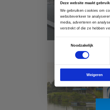
Deze website maakt gebruik
We gebruiken cookies om cont
websiteverkeer te analyseren
media, adverteren en analys
verstrekt of die ze hebben v
Toestemmingsselectie
Noodzakelijk
Sport Vlaanderen
Hofstade
Weigeren