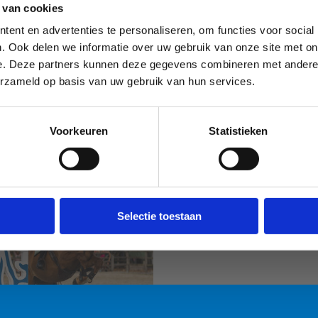
 van cookies
ent en advertenties te personaliseren, om functies voor social
. Ook delen we informatie over uw gebruik van onze site met on
e. Deze partners kunnen deze gegevens combineren met andere i
erzameld op basis van uw gebruik van hun services.
Voorkeuren
Statistieken
Sport Vlaanderen
Sport Vlaanderen
Liedekerke
Nieuwpoort
Selectie toestaan