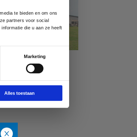
 media te bieden en om ons
ze partners voor social
nformatie die u aan ze heeft
Marketing
Sport Vlaanderen
Waregem
Alles toestaan