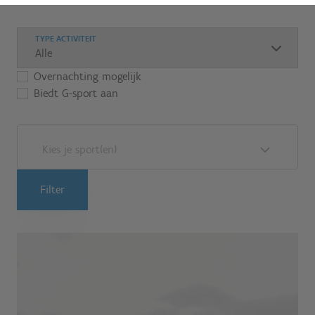
TYPE ACTIVITEIT
Overnachting mogelijk
Biedt G-sport aan
Kies je sport(en)
Filter