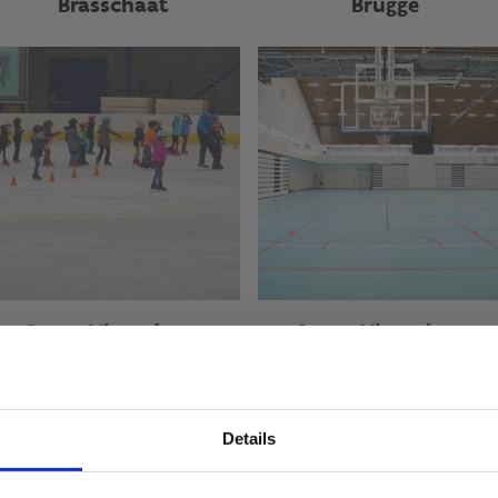
Brasschaat
Brugge
Sport Vlaanderen
Sport Vlaanderen
Hasselt
Herentals
Details