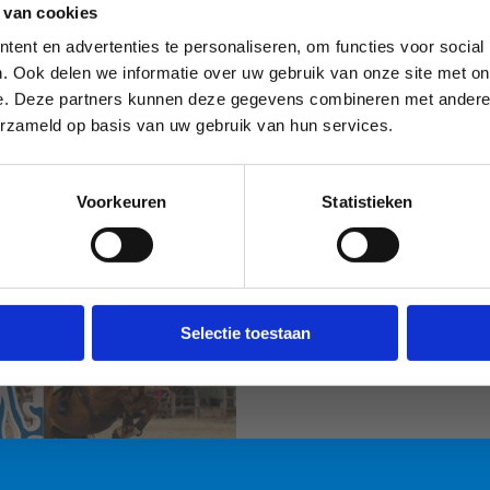
 van cookies
ent en advertenties te personaliseren, om functies voor social
. Ook delen we informatie over uw gebruik van onze site met on
e. Deze partners kunnen deze gegevens combineren met andere i
erzameld op basis van uw gebruik van hun services.
Voorkeuren
Statistieken
Sport Vlaanderen
Sport Vlaanderen
Liedekerke
Nieuwpoort
Selectie toestaan