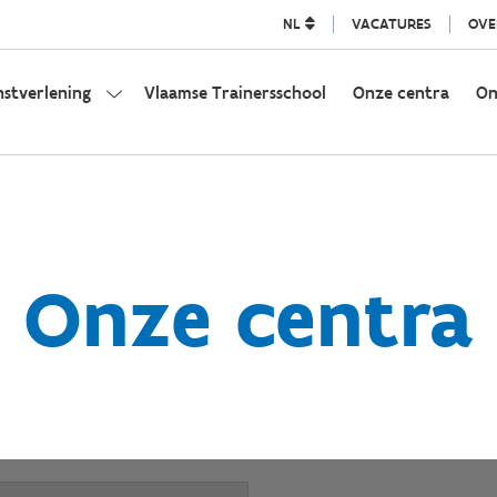
NL
VACATURES
OVE
nstverlening
Vlaamse Trainersschool
Onze centra
On
Onze centra