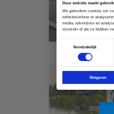
Deze website maakt gebruik
We gebruiken cookies om cont
websiteverkeer te analyseren
media, adverteren en analys
verstrekt of die ze hebben v
Toestemmingsselectie
Noodzakelijk
Sport Vlaanderen
Hofstade
Weigeren