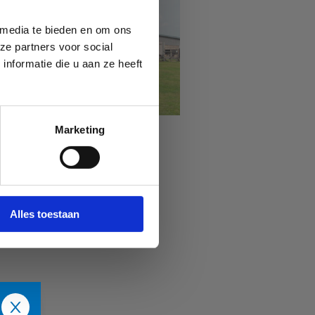
 media te bieden en om ons
ze partners voor social
nformatie die u aan ze heeft
Marketing
Sport Vlaanderen
Waregem
Alles toestaan