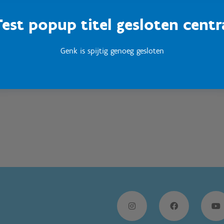
Test popup titel gesloten centr
Sport Vlaanderen
Woumen
Genk is spijtig genoeg gesloten