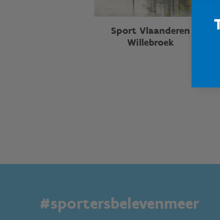
Sport Vlaanderen
Willebroek
#sportersbelevenmeer