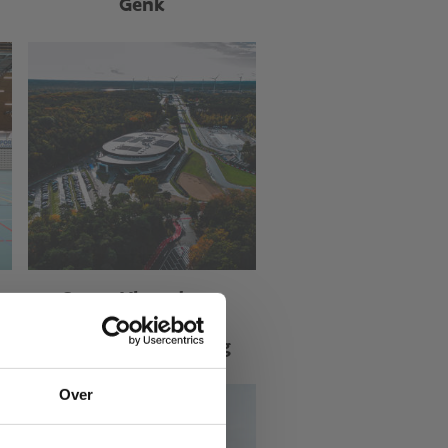
Genk
Sport Vlaanderen
Heusden-Zolder
Velodroom Limburg
Over