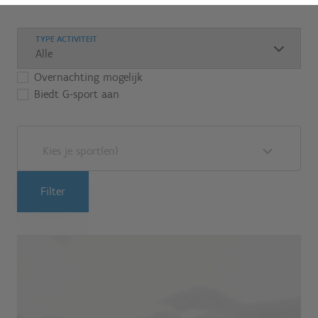
TYPE ACTIVITEIT
Overnachting mogelijk
Biedt G-sport aan
Kies je sport(en)
Filter