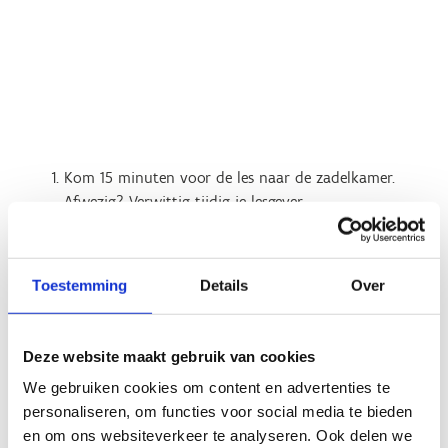
Kom 15 minuten voor de les naar de zadelkamer.
Afwezig? Verwittig tijdig je lesgever.
Kinderen mogen enkel met een volwassene de stallen
betreden.
Laat de paarden met rust tussen de lessen.
Toestemming
Details
Over
Ouders/begeleiders: laat de lesgever zijn/haar werk
doen, hoe goed je hulp ook bedoeld is.
Loop niet vlak achter een paard.
Deze website maakt gebruik van cookies
Bekijk het grondplan van Sport Vlaanderen Genk
We gebruiken cookies om content en advertenties te
personaliseren, om functies voor social media te bieden
en om ons websiteverkeer te analyseren. Ook delen we