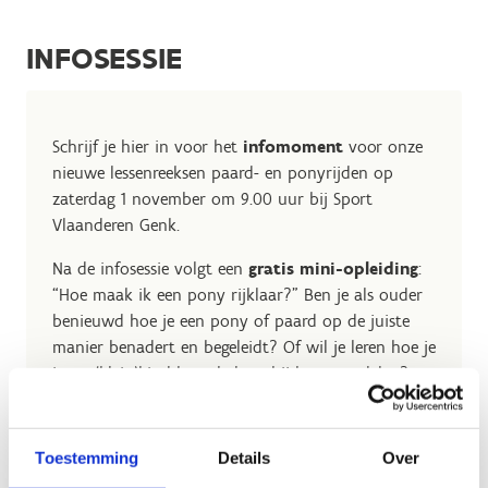
INFOSESSIE
Schrijf je hier in voor het
infomoment
voor onze
nieuwe lessenreeksen paard- en ponyrijden op
zaterdag
1 november om 9.00 uur
b
ij Sport
Vlaanderen Genk.
Na de infosessie volgt een
gratis mini-opleiding
:
“Hoe maak ik een pony rijklaar?” Ben je als ouder
benieuwd hoe je een pony of paard op de juiste
manier benadert en begeleidt? Of wil je leren hoe je
jouw (klein)kind kunt helpen bij het opzadelen?
Dan is dit dé kans voor jou. Deelname is volledig
gratis.
Toestemming
Details
Over