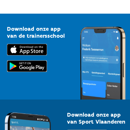
Mountainbikeroutes
Onze nieuwsbrieven
1210 Brussel
G-sport
Vlaamse Trainersschool
Sportclubs
Kennisplatform
Download onze app
Bedrijven
van de trainersschool
Downloads
Trainers en begeleiders
Voor de pers
Scholen
Topsporters
Organisatoren van sportevenementen
Download onze app
van Sport Vlaanderen