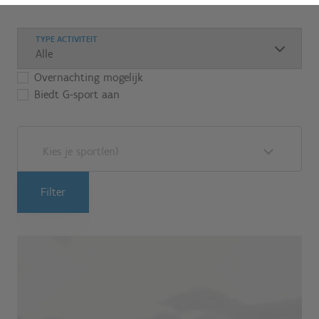
TYPE ACTIVITEIT
Overnachting mogelijk
Biedt G-sport aan
Kies je sport(en)
Filter