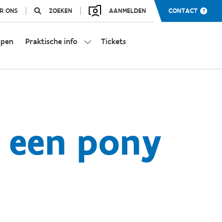
R ONS
ZOEKEN
AANMELDEN
CONTACT
mpen
Praktische info
Tickets
k een pony