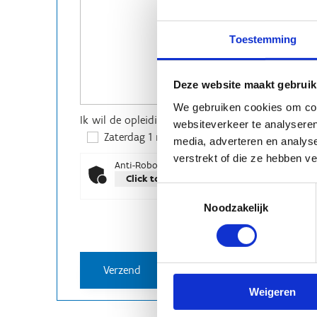
Toestemming
Deze website maakt gebruik
We gebruiken cookies om cont
Ik wil de opleiding volgen op
*
websiteverkeer te analyseren
Zaterdag 1 november (9.30 - 10.30 uur)
media, adverteren en analys
verstrekt of die ze hebben v
Anti-Robot Verification
Click to start verification
Toestemmingsselectie
Friendly
Captcha ⇗
Noodzakelijk
Weigeren