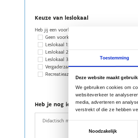
Keuze van leslokaal
Heb jij een voorkeur voor één van onze leslokale
Geen voorkeur
Leslokaal 1: 8 x 8 meter
Leslokaal 2: 8 x 5 meter + 4 x 4 meter
Toestemming
Leslokaal 3: 8 x 6 meter
Vergaderzaal: 8 x 8 meter
Recreatieazaal 1 (+ 76 personen)
Deze website maakt gebruik
We gebruiken cookies om cont
websiteverkeer te analyseren
media, adverteren en analys
Heb je nog iets extra nodig voor het l
verstrekt of die ze hebben v
Toestemmingsselectie
Noodzakelijk