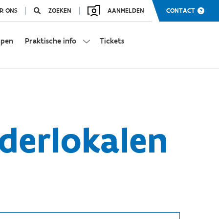
R ONS
ZOEKEN
AANMELDEN
CONTACT
mpen
Praktische info
Tickets
aderlokalen