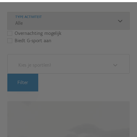
TYPE ACTIVITEIT
Overnachting mogelijk
Biedt G-sport aan
Kies je sport(en)
Filter