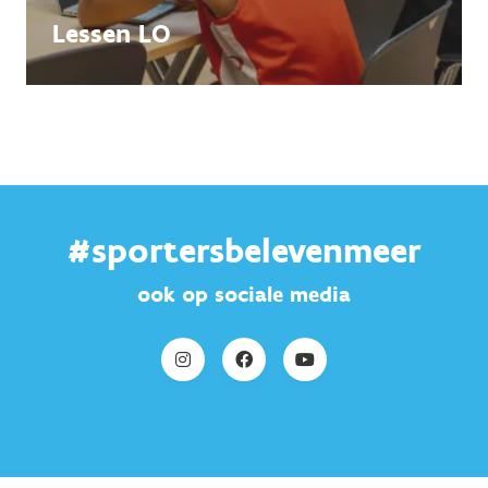
Lessen LO
#sportersbelevenmeer
ook op sociale media