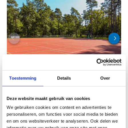
Toestemming
Details
Over
Deze website maakt gebruik van cookies
We gebruiken cookies om content en advertenties te
personaliseren, om functies voor social media te bieden
Heb je nog extra informatie nodig?
en om ons websiteverkeer te analyseren. Ook delen we
Contacteer ons
informatie over uw gebruik van onze site met onze