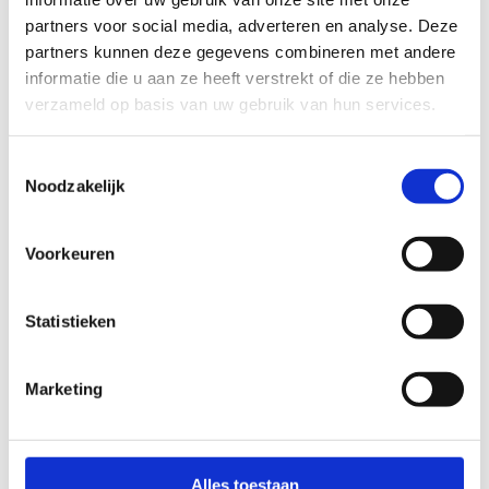
partners voor social media, adverteren en analyse. Deze
+32 89 86 91 30
partners kunnen deze gegevens combineren met andere
Stuur een bericht
informatie die u aan ze heeft verstrekt of die ze hebben
verzameld op basis van uw gebruik van hun services.
Ook interessant voor jou
Toestemmingsselectie
Noodzakelijk
Voorkeuren
Statistieken
Marketing
Alles toestaan