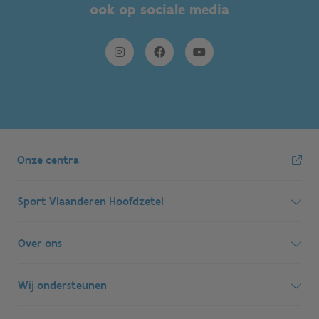
ook op sociale media
Onze centra
Sport Vlaanderen Hoofdzetel
Simon Bolivarlaan 17
Over ons
1000 Brussel
Wie zijn we, wat doen we
Wij ondersteunen
Ondernemingsnummer: BE 0248.142.826
Onze centra
Postadres