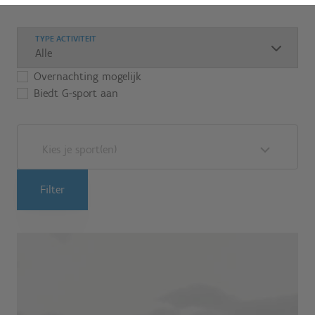
TYPE ACTIVITEIT
Overnachting mogelijk
Biedt G-sport aan
Kies je sport(en)
Filter