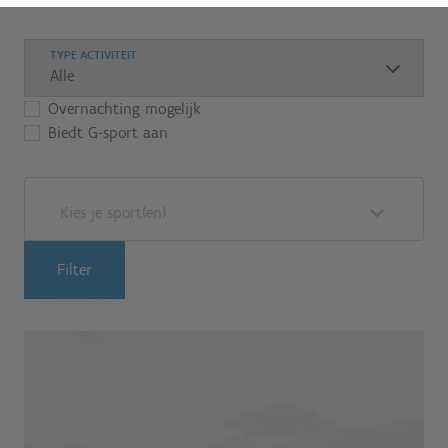
TYPE ACTIVITEIT
Overnachting mogelijk
Biedt G-sport aan
Kies je sport(en)
Filter