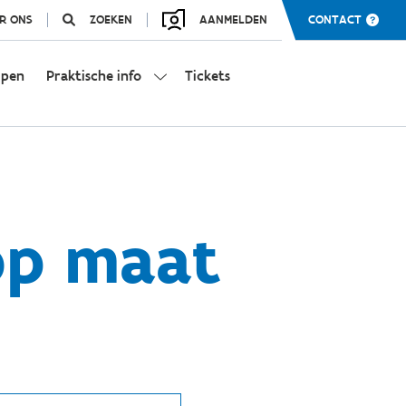
R ONS
ZOEKEN
AANMELDEN
CONTACT
mpen
Praktische info
Tickets
op maat