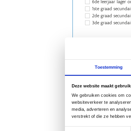
6de leerjaar lager 
1ste graad secundai
2de graad secundai
3de graad secundai
Sportkeuze
Jouw voorkeurssporten
Toestemming
Badminton
Balsportmix
Baseball
Deze website maakt gebruik
Boogschieten
We gebruiken cookies om cont
Circustechnieken
websiteverkeer te analyseren
Hockey
media, adverteren en analys
Judo & duw-/treks
verstrekt of die ze hebben v
Mountainbiken op 
Muurklimmen
Toestemmingsselectie