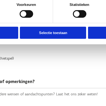
Voorkeuren
Statistieken
en
Selectie toestaan
rack
nitiatie)
hietspel)
 of opmerkingen?