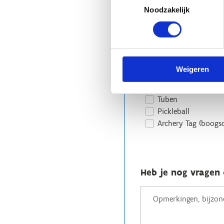
Oriëntatieloop
Noodzakelijk
Samenwerkingsspel
Ultimate frisbee
(Zaal)voetbal
Volleybal / Netbal
BMX op pumptrack
Weigeren
Steppen op pumpt
Skateboarden (basisi
Tuben
Pickleball
Archery Tag (boogsc
Heb je nog vragen