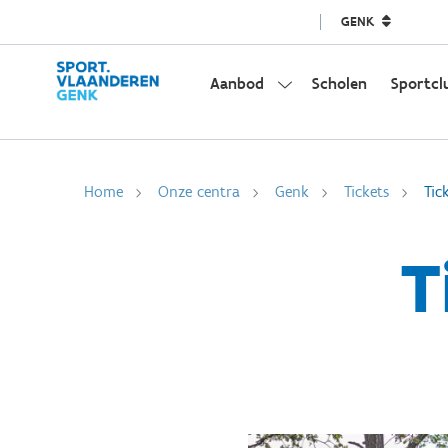
GENK
Aanbod
Scholen
Sportcl
Home
Onze centra
Genk
Tickets
Tic
T