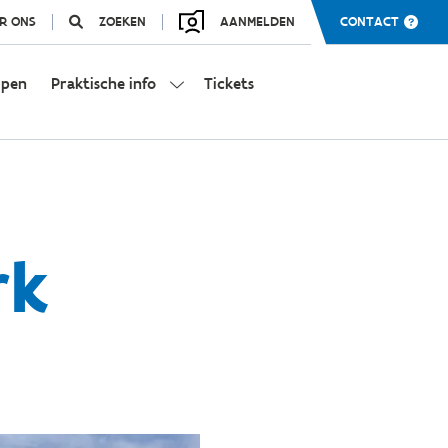
R ONS
ZOEKEN
AANMELDEN
CONTACT
mpen
Praktische info
Tickets
rk