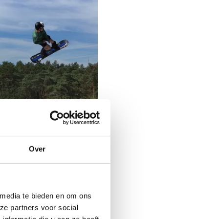
 slope - open
ningsessies
Over
lo shredders: op de
m jump
 media te bieden en om ons
ze partners voor social