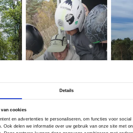
Dry slope -
Dry
teamsessies
trai
Voor clubs, federaties en/of
Details
groepen van minstens 3
Voor so
personen
mediu
 van cookies
ent en advertenties te personaliseren, om functies voor social
. Ook delen we informatie over uw gebruik van onze site met on