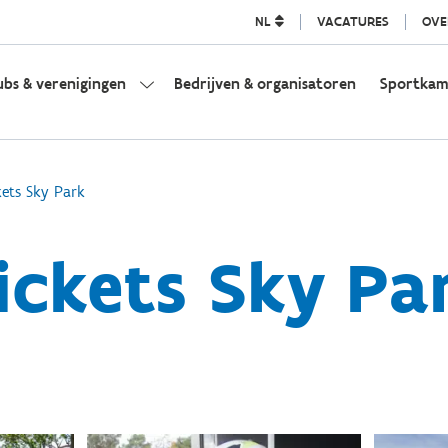
NL
VACATURES
OVE
ubs & verenigingen
Bedrijven & organisatoren
Sportka
kets Sky Park
ickets Sky Pa