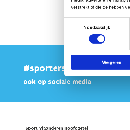
media, adverteren en analys
verstrekt of die ze hebben v
Heb je no
Toestemmingsselectie
Noodzakelijk
Weigeren
#sportersbelevenmeer
ook op sociale media
Sport Vlaanderen Hoofdzetel