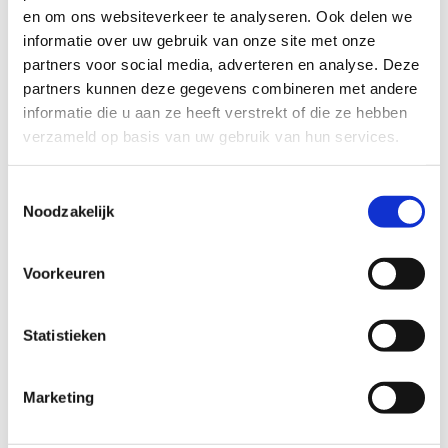
en om ons websiteverkeer te analyseren. Ook delen we
informatie over uw gebruik van onze site met onze
Polar Bears
partners voor social media, adverteren en analyse. Deze
Ideaal tijdens de vrije schaatsbeurten
partners kunnen deze gegevens combineren met andere
informatie die u aan ze heeft verstrekt of die ze hebben
verzameld op basis van uw gebruik van hun services.
Toestemmingsselectie
Noodzakelijk
Voorkeuren
Statistieken
Marketing