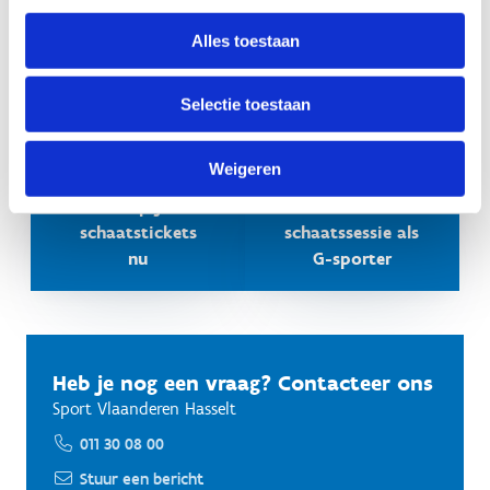
Lugiglaces
Alles toestaan
Voor onze G-sporters (met een klassieke rolstoel)
Selectie toestaan
Weigeren
Koop je
Boek een
schaatstickets
schaatssessie als
nu
G-sporter
Heb je nog een vraag? Contacteer ons
Sport Vlaanderen Hasselt
011 30 08 00
Stuur een bericht