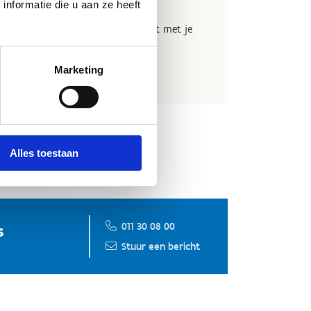
nformatie die u aan ze heeft
eronder in. We nemen snel contact met je
tuur nadien door.
Marketing
nu aan
Alles toestaan
011 30 08 00
s
Stuur een bericht