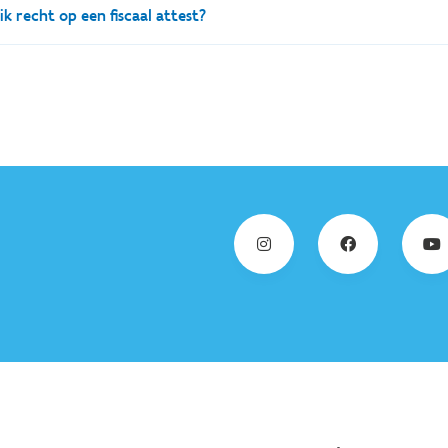
ik recht op een fiscaal attest?
ik recht op een fiscaal attest als mijn kind deelneemt aan 
anderen?
itgaven voor kinderoppas kunnen, indien aan een aantal voorwaar
stingvermindering. Bij deelname aan de sportlessen heb je geen recht
l van toepassing voor opvang/kinderoppas, dit is bij de sportlesse
 meer informatie rond het fiscaalattest voor kinderopvang kan je 
meer te weten over het fiscaal attest