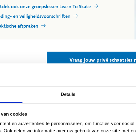
tdek ook onze groepslessen Learn To Skate
eding- en veiligheidsvoorschriften
aktische afspraken
Vraag jouw privé schaatsles 
Kostprijs 
Details
schaatsles
 van cookies
€ 46,00 per l
ent en advertenties te personaliseren, om functies voor social
€ 10,00 per de
. Ook delen we informatie over uw gebruik van onze site met on