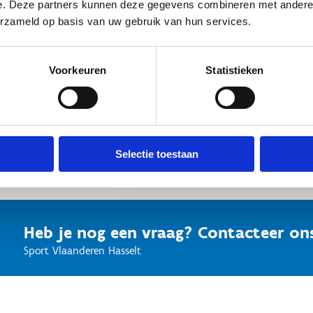
schaatsen)
e. Deze partners kunnen deze gegevens combineren met andere i
erzameld op basis van uw gebruik van hun services.
Vul het formulier hi
op en sturen de fac
Voorkeuren
Statistieken
Hoe bereik je ons
Vraag jouw privé schaatsles 
Selectie toestaan
Heb je nog een vraag? Contacteer on
Sport Vlaanderen Hasselt