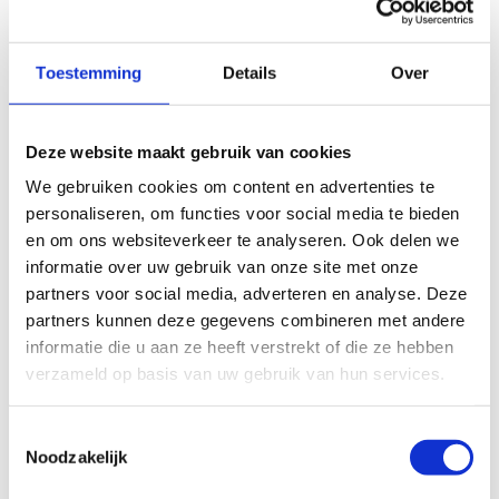
Extra informatie
Toestemming
Details
Over
GEWENSTE DATUM VAN HUUR
*
Deze website maakt gebruik van cookies
We gebruiken cookies om content en advertenties te
personaliseren, om functies voor social media te bieden
en om ons websiteverkeer te analyseren. Ook delen we
informatie over uw gebruik van onze site met onze
Extra initiatieles voorzien?
partners voor social media, adverteren en analyse. Deze
Ja, graag initiatieles voorzien
partners kunnen deze gegevens combineren met andere
Nee, geen les voorzien
informatie die u aan ze heeft verstrekt of die ze hebben
verzameld op basis van uw gebruik van hun services.
Toestemmingsselectie
Noodzakelijk