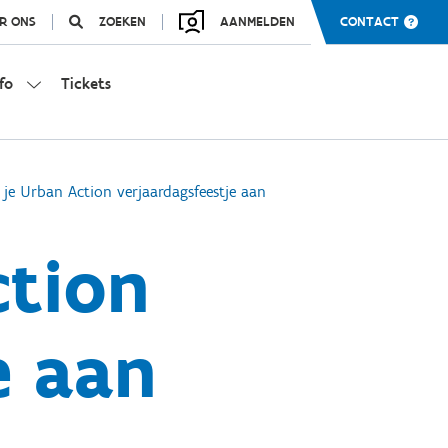
R ONS
ZOEKEN
AANMELDEN
CONTACT
fo
Tickets
 je Urban Action verjaardagsfeestje aan
ction
e aan