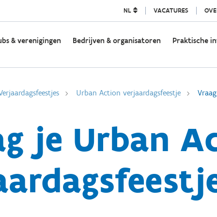
NL
VACATURES
OVE
ubs & verenigingen
Bedrijven & organisatoren
Praktische in
Verjaardagsfeestjes
Urban Action verjaardagsfeestje
Vraag
g je Urban A
aardagsfeestj