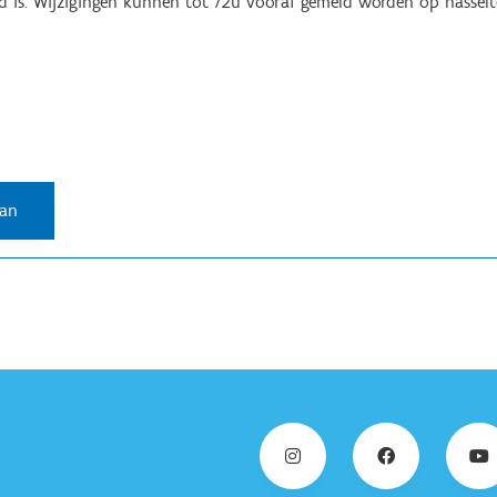
d is. Wijzigingen kunnen tot 72u vooraf gemeld worden op hassel