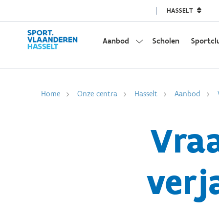
HASSELT
Aanbod
Scholen
Sportcl
Home
Onze centra
Hasselt
Aanbod
Vraa
verj