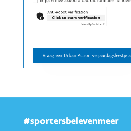
Ik ga ermee akkoord dat dit formulier binden
Anti-Robot Verification
Click to start verification
Friendly
Captcha ⇗
#sportersbelevenmeer