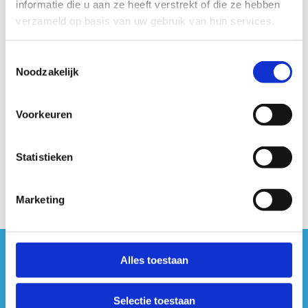
informatie die u aan ze heeft verstrekt of die ze hebben
verzameld op basis van uw gebruik van hun services.
Toestemmingsselectie
Noodzakelijk
Vrijblijvende offerte op maat?
Contacteer ons
Sport Vlaanderen Hasselt
Voorkeuren
011 30 08 00
Stuur een bericht
Statistieken
Marketing
Alles toestaan
#sportersbelevenmeer
ook op sociale media
Selectie toestaan