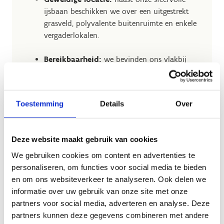
ijsbaan beschikken we over een uitgestrekt
grasveld, polyvalente buitenruimte en enkele
vergaderlokalen.
Bereikbaarheid:
we bevinden ons vlakbij
Hasselt centrum en beschikken over ruime
parkeergelegenheid. Dankzij onze laadpalen
kan je zelfs jouw elektrische wagen laden.
Toestemming
Details
Over
Dorst of honger?
dan kan je terecht in de
sportbar voor een drankje en hapje.
Deze website maakt gebruik van cookies
Bij ons is jouw evenement in goede handen.
We gebruiken cookies om content en advertenties te
personaliseren, om functies voor social media te bieden
en om ons websiteverkeer te analyseren. Ook delen we
informatie over uw gebruik van onze site met onze
partners voor social media, adverteren en analyse. Deze
Neem contact
partners kunnen deze gegevens combineren met andere
met ons op