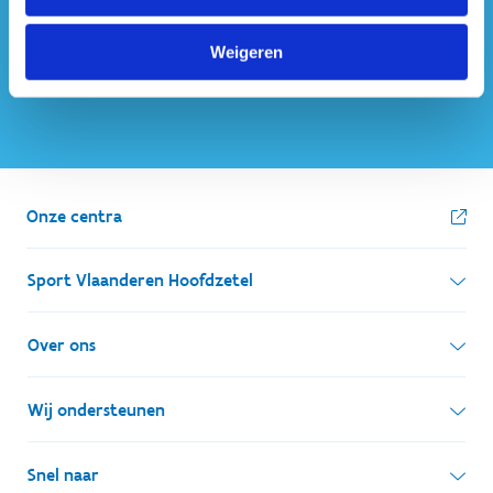
Weigeren
Onze centra
Sport Vlaanderen Hoofdzetel
Simon Bolivarlaan 17
Over ons
1000 Brussel
Wie zijn we, wat doen we
Wij ondersteunen
Ondernemingsnummer: BE 0248.142.826
Onze centra
Postadres
Lokale besturen
Snel naar
Onze sportkampen