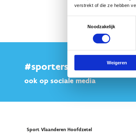
Heb je no
verstrekt of die ze hebben v
Sport Vlaandere
Toestemmingsselectie
Noodzakelijk
Weigeren
#sportersbelevenmeer
ook op sociale media
Sport Vlaanderen Hoofdzetel