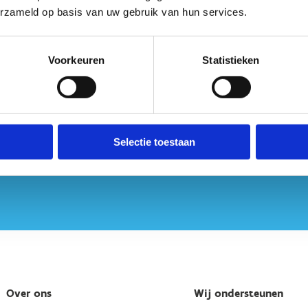
g een vraag? Contacteer ons
erzameld op basis van uw gebruik van hun services.
n Hasselt
Voorkeuren
Statistieken
Selectie toestaan
Over ons
Wij ondersteunen