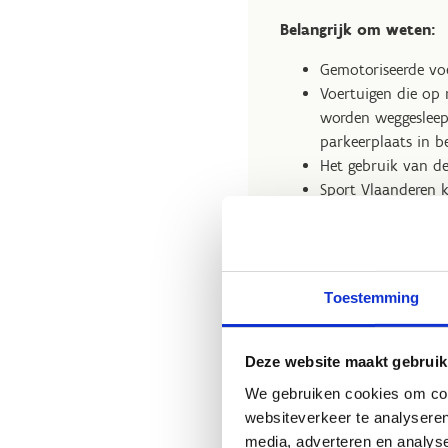
Belangrijk om weten:
Gemotoriseerde vo
Voertuigen die op
worden weggesleept
parkeerplaats in b
Het gebruik van de
Sport Vlaanderen k
voertuigen.
Schade die door de
door deze integraa
Bij strafrechtelij
Toestemming
van de politiediens
Door het louter g
Deze website maakt gebruik
We gebruiken cookies om cont
websiteverkeer te analyseren
media, adverteren en analys