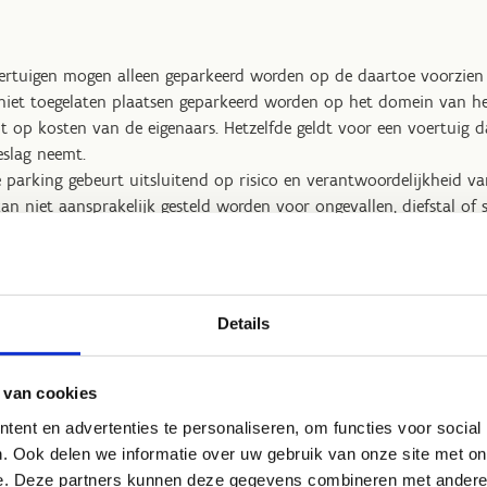
ertuigen mogen alleen geparkeerd worden op de daartoe voorzien 
 niet toegelaten plaatsen geparkeerd worden op het domein van h
 op kosten van de eigenaars. Hetzelfde geldt voor een voertuig 
eslag neemt.
 parking gebeurt uitsluitend op risico en verantwoordelijkheid va
an niet aansprakelijk gesteld worden voor ongevallen, diefstal of
 gebruiker al dan niet opzettelijk toegebracht wordt aan de parki
l vergoed te worden.
ke inbreuken van gelijk welke aard zullen de camerabeelden ter bes
Details
ten.
ebruik van de parking aanvaardt de gebruiker het bovenstaande r
 van cookies
ent en advertenties te personaliseren, om functies voor social
. Ook delen we informatie over uw gebruik van onze site met on
e. Deze partners kunnen deze gegevens combineren met andere i