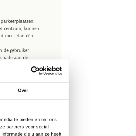
parkeerplaatsen.
et centrum, kunnen
dat meer dan één
n de gebruiker.
 schade aan de
nginfrastructuur dient
chikking gesteld worden
Over
eglement.
 media te bieden en om ons
ze partners voor social
nformatie die u aan ze heeft