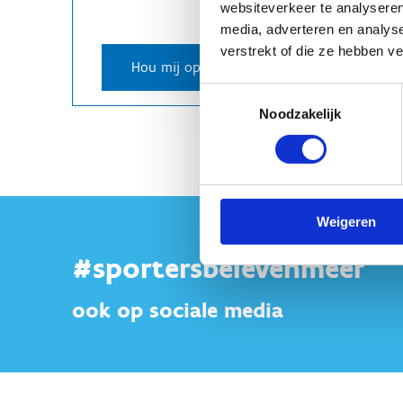
websiteverkeer te analyseren
media, adverteren en analys
verstrekt of die ze hebben v
Toestemmingsselectie
Noodzakelijk
Weigeren
#sportersbelevenmeer
ook op sociale media