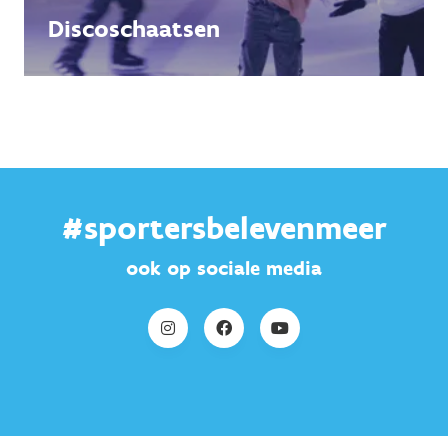
Discoschaatsen
#sportersbelevenmeer
ook op sociale media