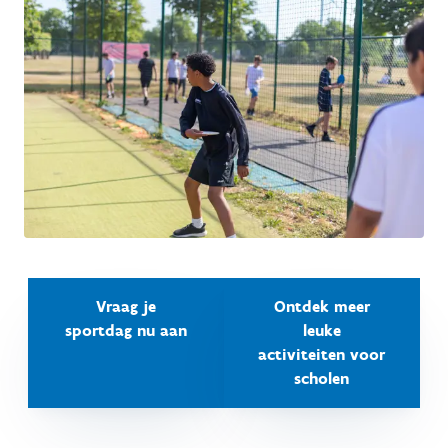
Vraag je
Ontdek meer
sportdag nu aan
leuke
activiteiten voor
scholen