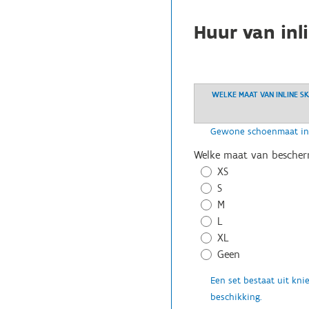
Huur van inl
WELKE MAAT VAN INLINE SK
Gewone schoenmaat inge
Welke maat van bescher
XS
S
M
L
XL
Geen
Een set bestaat uit knie
beschikking.