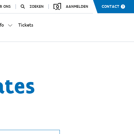
R ONS
ZOEKEN
AANMELDEN
CONTACT
fo
Tickets
ates