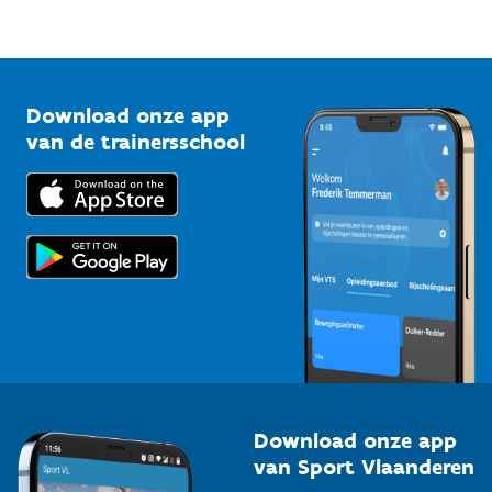
Mountainbikeroutes
Onze nieuwsbrieven
1210 Brussel
G-sport
Vlaamse Trainersschool
Sportclubs
Kennisplatform
Download onze app
Bedrijven
van de trainersschool
Downloads
Trainers en begeleiders
Voor de pers
Scholen
Topsporters
Organisatoren van sportevenementen
Download onze app
van Sport Vlaanderen