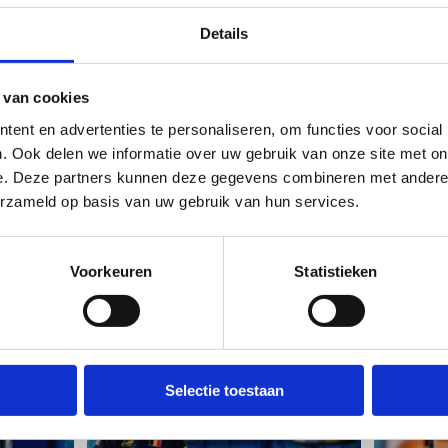
natuurlijk zeker van jouw plekje op
Details
Je kan het ook aan de kassa regel
kans dat de ijsbaan volzet is.
 van cookies
Na deze stappen kan je zorgeloos het ijs
dus!
ent en advertenties te personaliseren, om functies voor social
. Ook delen we informatie over uw gebruik van onze site met on
e. Deze partners kunnen deze gegevens combineren met andere i
erzameld op basis van uw gebruik van hun services.
Ook interessant voor jou
Voorkeuren
Statistieken
Selectie toestaan