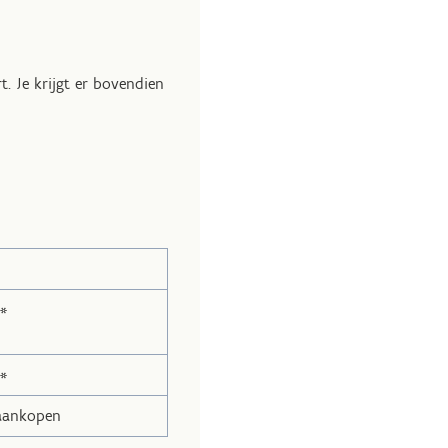
. Je krijgt er bovendien
s*
s*
 aankopen