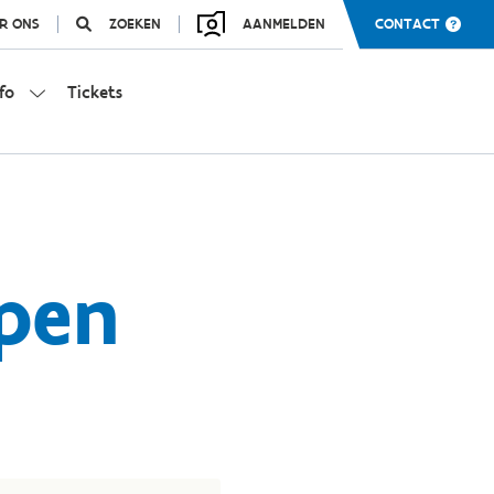
R ONS
ZOEKEN
AANMELDEN
CONTACT
fo
Tickets
pen