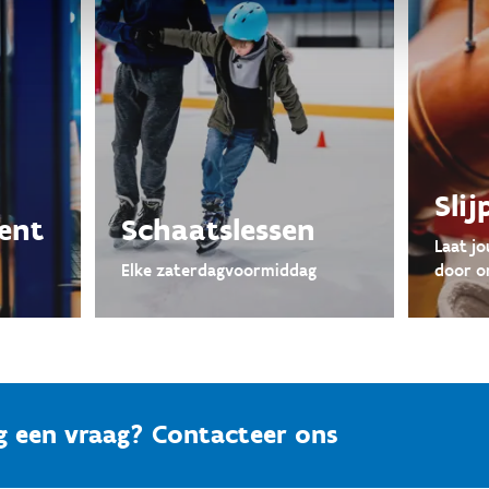
Sli
ent
Schaatslessen
Laat jo
Elke zaterdagvoormiddag
door on
g een vraag? Contacteer ons