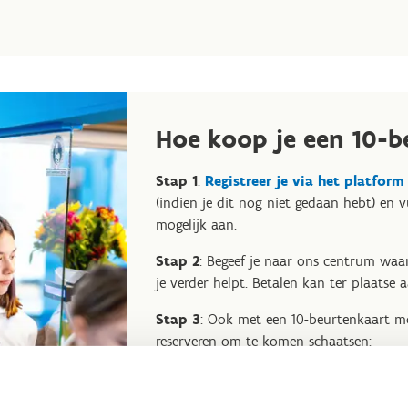
Hoe koop je een 10-b
Stap 1
:
Registreer je via het platfor
(indien je dit nog niet gedaan hebt) en vu
mogelijk aan.
Stap 2
: Begeef je naar ons centrum wa
je verder helpt. Betalen kan ter plaatse 
Stap 3
: Ook met een 10-beurtenkaart mo
reserveren om te komen schaatsen:
Reserveer online een ticket
en se
scherm de optie ‘Abonnement gebru