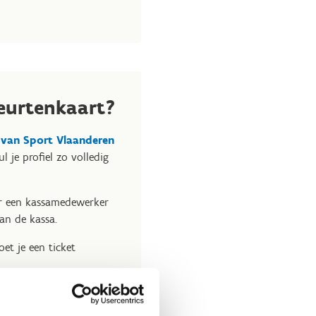
eurtenkaart?
m van Sport Vlaanderen
l je profiel zo volledig
ar een kassamedewerker
aan de kassa.
et je een ticket
lecteer onderaan je
iken’. Zo ben je