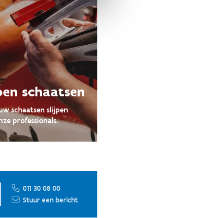
jpen schaatsen
uw schaatsen slijpen
ze professionals.
011 30 08 00
Stuur een bericht