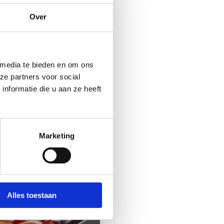
 het ijs.
Over
en maar dan bestaat de
 op. Klaar om te genieten
 media te bieden en om ons
ze partners voor social
nformatie die u aan ze heeft
Marketing
Alles toestaan