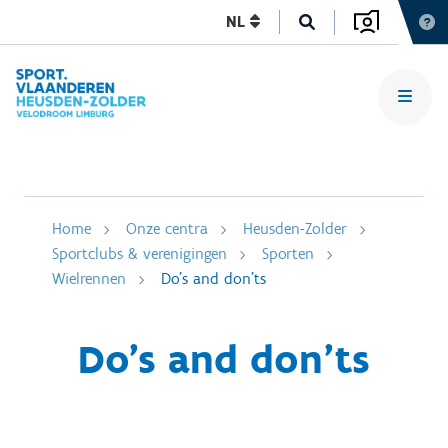
NL
Home
Onze centra
Heusden-Zolder
Sportclubs & verenigingen
Sporten
Wielrennen
Do's and don'ts
Do's and don'ts