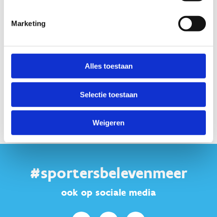
Hou bij het aanmelden aan het
onthaal steeds je
Cycling
Marketing
Vlaanderen/UCI-vergunning of
identiteitskaart
klaar.
Hou je
twee handen
steeds aan je
stuur
. Hierdoor kan je sneller
Alles toestaan
uitwijken of corrigeren indien nodig.
Selectie toestaan
Weigeren
#sportersbelevenmeer
ook op sociale media