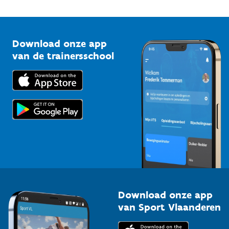
Onze nieuwsbrieven
1210 Brussel
G-sport
Vlaamse Trainersschool
Sportclubs
Kennisplatform
Download onze app
Bedrijven
van de trainersschool
Downloads
Trainers en begeleiders
Voor de pers
Scholen
Topsporters
Organisatoren van sportevenementen
Download onze app
van Sport Vlaanderen