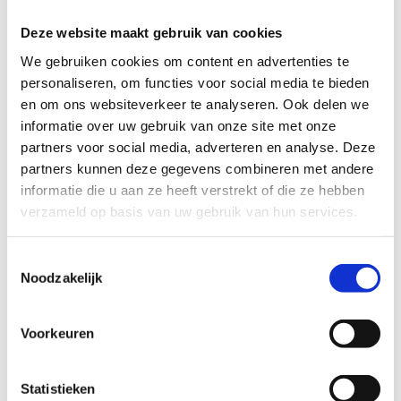
Do's
Deze website maakt gebruik van cookies
We gebruiken cookies om content en advertenties te
personaliseren, om functies voor social media te bieden
Wanneer we op de wielerbaan
en om ons websiteverkeer te analyseren. Ook delen we
rijden, is het aangeraden om
informatie over uw gebruik van onze site met onze
handschoenen
te dragen. Hierdoor
partners voor social media, adverteren en analyse. Deze
hebben we een betere grip op het
partners kunnen deze gegevens combineren met andere
stuur en zijn onze handen
informatie die u aan ze heeft verstrekt of die ze hebben
beschermd bij een valpartij.
verzameld op basis van uw gebruik van hun services.
We dragen steeds een
helm
bij het
fietsen. Zonder helm kom je niet op
Toestemmingsselectie
de piste!
Noodzakelijk
Per sessie van 2 uur mogen
maximaal 100 personen op de
wielerbaan rijden. Aan de hand van
Voorkeuren
gekleurde rugnummers
wordt
hierop toegezien.
Statistieken
Op de piste halen we
rechts
in.