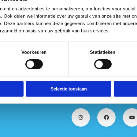
ent en advertenties te personaliseren, om functies voor social
odroom
training en wedstrijd
. Ook delen we informatie over uw gebruik van onze site met on
e. Deze partners kunnen deze gegevens combineren met andere i
oom
piste wedstrijd en stages
erzameld op basis van uw gebruik van hun services.
topsportpiste wedstrijd en stages
Voorkeuren
Statistieken
8
training en wedstrijd
training
Selectie toestaan