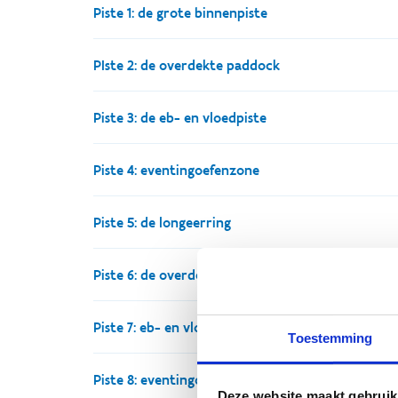
Piste 1: de grote binnenpiste
PIste 2: de overdekte paddock
overdekt
zand (Mettet) + geopad
60 x 2
Piste 3: de eb- en vloedpiste
overdekt
zand + geopad
80 x 22m
Piste 4: eventingoefenzone
buiten
zand (Mol)
80 x 50m
Piste 5: de longeerring
buiten
gras + water
80 
Piste 6: de overdekte clubpiste
buiten
zand
20m diameter
Piste 7: eb- en vloedpiste clubpiste
overdekt
zand/textielvezels
40 x 
Toestemming
Piste 8: eventingoefenzone en waterbak
buiten
zand (geopat)
80 x 50m
Deze website maakt gebruik