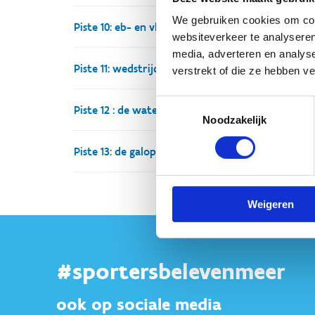
We gebruiken cookies om cont
Piste 10: eb- en vloedpiste op middenplein hipp
buiten
zand + water
110 x 70m
websiteverkeer te analyseren
media, adverteren en analys
Piste 11: wedstrijdpiste op middenplein hippodr
buiten
zand (Mettet)
110 x 65m
topsport
verstrekt of die ze hebben v
Toestemmingsselectie
Piste 12 : de waterpartij
buiten
zand (Mettet) en geopad
100 x 70m
Noodzakelijk
Piste 13: de galopoefenpiste
buiten
zand (Mettet) + water
45 x 2
buiten
zand
960 x 3m
Weigeren
#sportersbelevenmeer
ook op sociale media