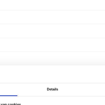
3 m
training en wedstrijd
training en wedstrijd
training en wedstrijd
x 30m
training
training
20m
enkel voor leden
Details
enkel voor leden
 van cookies