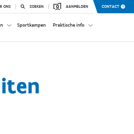
R ONS
ZOEKEN
AANMELDEN
CONTACT
en
Sportkampen
Praktische info
eiten