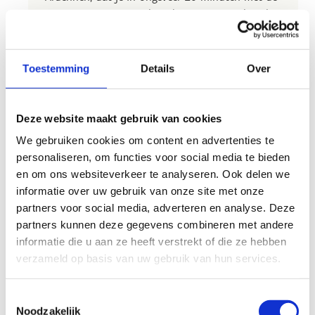
wagen vanuit Sport Vlaanderen Waregem bereikt.
Meer inspiratie vind je op de website
van
Toerisme Leiestreek
.
Toestemming
Details
Over
Deze website maakt gebruik van cookies
We gebruiken cookies om content en advertenties te
Ontdek het
personaliseren, om functies voor social media te bieden
wandelknooppuntennetwerk
en om ons websiteverkeer te analyseren. Ook delen we
informatie over uw gebruik van onze site met onze
partners voor social media, adverteren en analyse. Deze
partners kunnen deze gegevens combineren met andere
informatie die u aan ze heeft verstrekt of die ze hebben
verzameld op basis van uw gebruik van hun services.
Toestemmingsselectie
Noodzakelijk