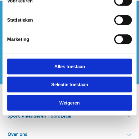
Voorkeuren
#sportersbelevenmeer
Statistieken
ook op sociale media
Marketing
Alles toestaan
Selectie toestaan
Onze centra
Weigeren
Sport Vlaanderen Hoofdzetel
Simon Bolivarlaan 17
Over ons