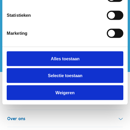
#sportersbelevenmeer
Statistieken
ook op sociale media
Marketing
Alles toestaan
Selectie toestaan
Onze centra
Weigeren
Sport Vlaanderen Hoofdzetel
Simon Bolivarlaan 17
Over ons
1000 Brussel