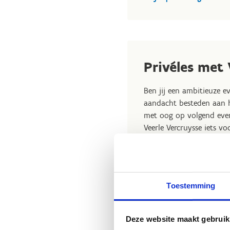
Privéles met 
Ben jij een ambitieuze ev
aandacht besteden aan h
met oog op volgend even
Veerle Vercruysse iets vo
Als dressuur jurylid niv
Trainersschool helpt ze 
wedstrijdseizoen.
Toestemming
Ontdek ons aanbod & sch
Deze website maakt gebruik