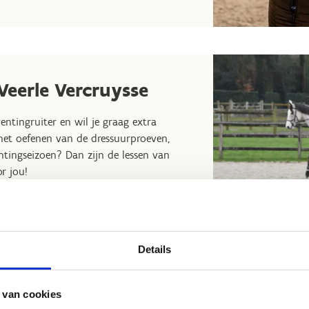
Veerle Vercruysse
entingruiter en wil je graag extra
et oefenen van de dressuurproeven,
tingseizoen? Dan zijn de lessen van
or jou!
eau 3 en docent bij de Vlaamse
jou graag richting een geslaagd
Details
rijf je in
 van cookies