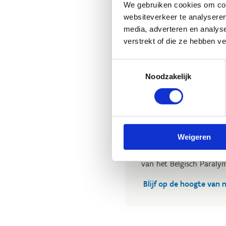
We gebruiken cookies om cont
Para-dressuur
websiteverkeer te analyseren
media, adverteren en analys
verstrekt of die ze hebben v
Privéles met
Toestemmingsselectie
Noodzakelijk
Ben jij een para-dressuur
succesvolle internation
privélessen van Anne d'Ie
Naast haar succesvolle c
Weigeren
Anne als coach en traine
de para-dressuur in ons 
van het Belgisch Paraly
Blijf op de hoogte van 