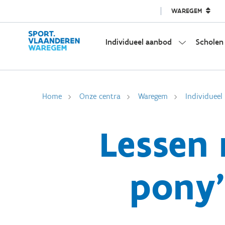
WAREGEM
Individueel aanbod
Scholen
Home
Onze centra
Waregem
Individuee
Lessen 
pony'