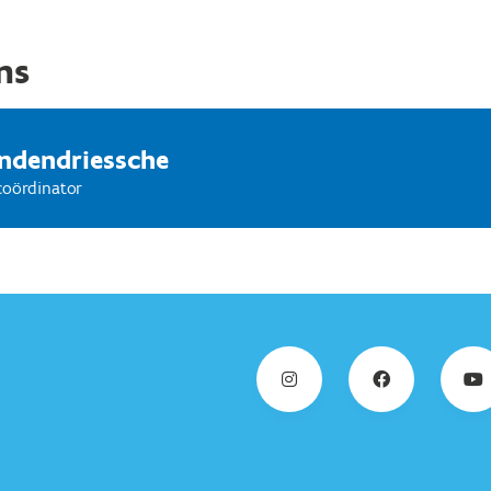
ns
ndendriessche
coördinator