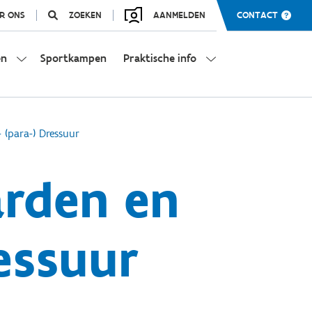
R ONS
ZOEKEN
AANMELDEN
CONTACT
en
Sportkampen
Praktische info
 (para-) Dressuur
arden en
essuur