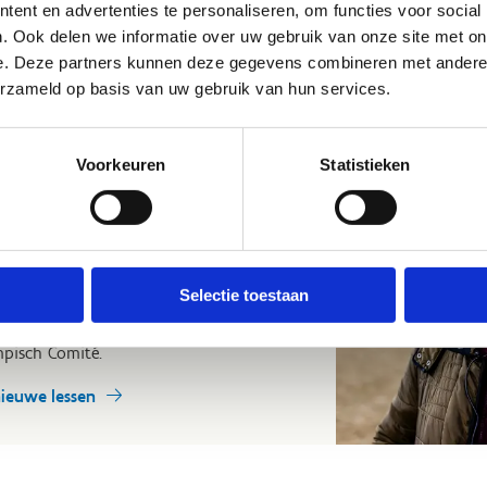
ent en advertenties te personaliseren, om functies voor social
. Ook delen we informatie over uw gebruik van onze site met on
e. Deze partners kunnen deze gegevens combineren met andere i
erzameld op basis van uw gebruik van hun services.
 Anne d'Ieteren
Voorkeuren
Statistieken
ruiter die graag wil bijleren van een zeer
ale dressuuramazone? Dan zijn de
teren iets voor jou!
arrière als dressuuramazone speelde
Selectie toestaan
r een cruciale rol in de ontwikkeling van
land. Tot april 2022 was ze voorzitter
mpisch Comité.
nieuwe lessen