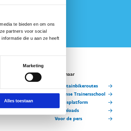
 media te bieden en om ons
ze partners voor social
nformatie die u aan ze heeft
Marketing
Snel naar
Mountainbikeroutes
Vlaamse Trainersschool
Alles toestaan
Kennisplatform
Downloads
Voor de pers