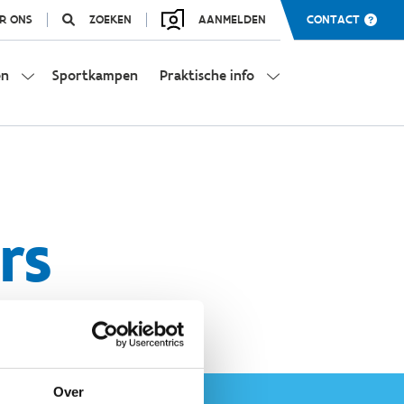
R ONS
ZOEKEN
AANMELDEN
CONTACT
en
Sportkampen
Praktische info
rs
Over