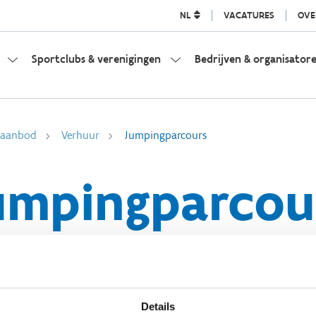
NL
VACATURES
OVE
Sportclubs & verenigingen
Bedrijven & organisator
l aanbod
Verhuur
Jumpingparcours
umpingparcou
Details