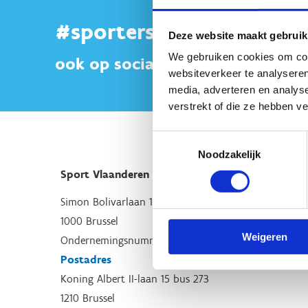
#sportersbelevenmeer
Deze website maakt gebruik
We gebruiken cookies om cont
ook op sociale media
websiteverkeer te analyseren
media, adverteren en analys
verstrekt of die ze hebben v
Toestemmingsselectie
Noodzakelijk
Sport Vlaanderen Hoofdzetel
Simon Bolivarlaan 17
1000 Brussel
Weigeren
Ondernemingsnummer: BE 0248.142.826
Postadres
Koning Albert II-laan 15 bus 273
1210 Brussel