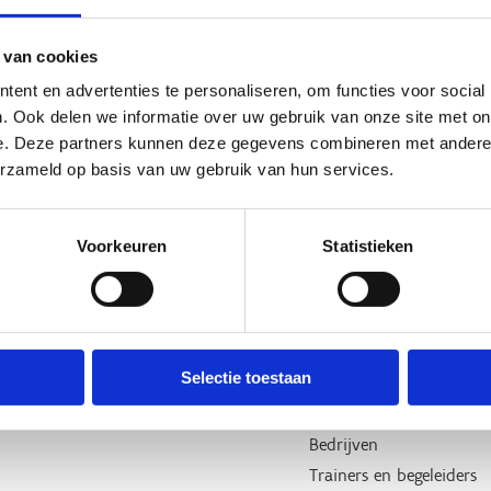
 van cookies
ent en advertenties te personaliseren, om functies voor social
. Ook delen we informatie over uw gebruik van onze site met on
e. Deze partners kunnen deze gegevens combineren met andere i
erzameld op basis van uw gebruik van hun services.
Voorkeuren
Statistieken
Over ons
Wij ondersteunen
Wie zijn we, wat doen we
Lokale besturen
Onze centra
Sportfederaties
Selectie toestaan
Onze sportkampen
G-sport
Onze nieuwsbrieven
Sportclubs
Bedrijven
Trainers en begeleiders